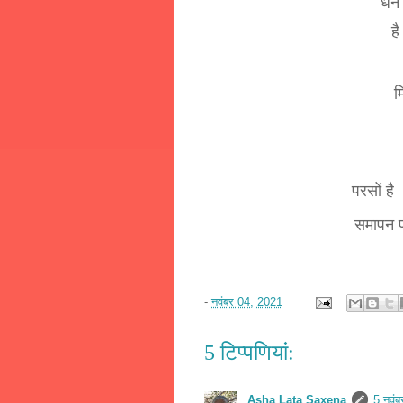
धन 
ह
म
परसों है
समापन पा
-
नवंबर 04, 2021
5 टिप्‍पणियां:
Asha Lata Saxena
5 नवं